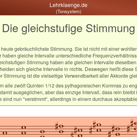
Lehrklaenge.de
(Tonsystem)
Die gleichstufige Stimmung
ie heute gebräuchlichste Stimmung. Sie ist nicht mit einer wohl
 haben gleiche Intervalle unterschiedliche Frequenzverhältnisse
gleichstufigen Stimmung haben alle gleichen Intervalle dieselb
eiden sich gleiche Intervalle in nichts. Deswegen heißt diese 
er Stimmung ist die vielseitige Verwendbarkeit aller Akkorde g
ndem alle zwölf Quinten 1/12 des pythagoreischen Kommas zu en
mit ausgeglichen, aber das einzige Intervall, dass rein bleibt 
le sind nun "verstimmt", allerdings in einem durchaus akzeptab