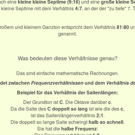
auch eine
kleine kleine Septime (9:16)
und eine
große kleine S
kleine kl. Septime
9:16
 kleine Septime mit dem Verhältnis
4:7
, an der der "zu tiefe" 7. T
große kl. Septime
5:9
gr. Septime
8:15
roßem und kleinem Ganzton entspricht dem Verhältnis
81:80
un
genannt.
Oktave
1:2
Was bedeuten diese Verhältnisse genau?
Das sind einfache mathematische Rechnungen.
idet zwischen
Frequenzverhältnissen
und dem
Verhältnis d
Beispiel für das Verhältnis der Saitenlängen:
Der Grundton ist
C
. Die Oktave darüber
c
.
Da die Saite des
C doppelt so lang
ist wie die des
c
,
ist das Saitenlängenverhältnis
2:1
.
Die doppelt so lange Saite schwingt
halb so schnell
.
Sie hat die
halbe Frequenz
: