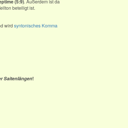
eptime (5:9)
. Außerdem ist da
eilton beteiligt ist.
d wird
syntonisches Komma
er Saitenlängen
!