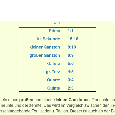
scrol !
Prime
1:1
kl. Sekunde
15:16
kleiner Ganzton
9:10
großer Ganzton
8:9
kl. Terz
5:6
gr. Terz
4:5
Quarte
3:4
Quinte
2:3
kl. Sexte
5:8
nsein eines
großen
und eines
kleinen Ganztones
. Der achte un
gr. Sexte
3:5
er neunte und der zehnte. Das wird im Vergleich zwischen den 
sschlaggebende Ton ist der 9. Teilton. Dieser ist auch an der B
kl. Naturseptime
4:7