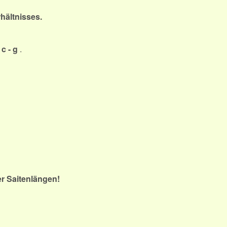
hältnisses.
d
c - g
.
r Saitenlängen!