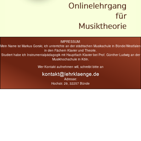
IMPRESSUM:
Mein Name ist Markus Gorski, ich unterrichte an der städtischen Musikschule in Bünde/Westfalen
in den Fächern Klavier und Theorie.
Studiert habe ich Instrumentalpädagogik mit Hauptfach Klavier bei Prof. Günther Ludwig an der
Musikhochschule in Köln.
Wer Kontakt aufnehmen will, schreibt bitte an
Adresse:
Hochstr. 29, 32257 Bünde